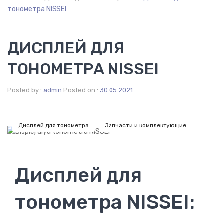
КАТАЛОГ
тонометра NISSEI
По виду
Ртутные
ДИСПЛЕЙ ДЛЯ
Механические
ТОНОМЕТРА NISSEI
Автоматические
Posted by :
admin
Posted on :
30.05.2021
Полуавтоматические
Профессиональные
Дисплей для тонометра
Запчасти и комплектующие
Ветеринарные
По креплению
Дисплей для
На запястье
тонометра NISSEI:
На плечо
Комплектующие