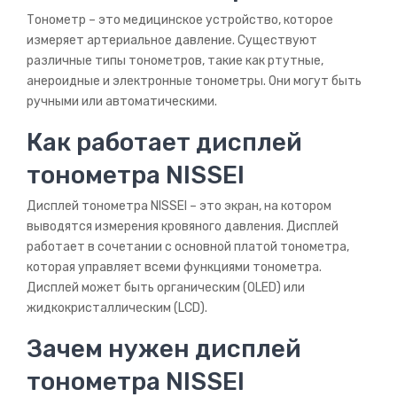
Хранение
Тонометр – это медицинское устройство, которое
измеряет артериальное давление. Существуют
Цены
различные типы тонометров, такие как ртутные,
анероидные и электронные тонометры. Они могут быть
Доставка
ручными или автоматическими.
Вопросы!
Как работает дисплей
Инструкции
тонометра NISSEI
Акции
Дисплей тонометра NISSEI – это экран, на котором
выводятся измерения кровяного давления. Дисплей
ТЕСТИРОВАНИЕ
работает в сочетании с основной платой тонометра,
ОТЗЫВЫ
которая управляет всеми функциями тонометра.
Дисплей может быть органическим (OLED) или
НОВОСТИ
жидкокристаллическим (LCD).
КОНТАКТЫ
Зачем нужен дисплей
тонометра NISSEI