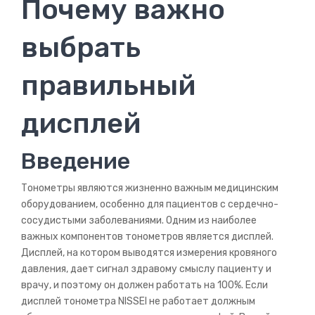
Почему важно
Манжеты
выбрать
Блоки питания
правильный
Запчасти
Насосы
дисплей
Штуцеры
Введение
БРЕНДЫ
Тонометры являются жизненно важным медицинским
AND
оборудованием, особенно для пациентов с сердечно-
сосудистыми заболеваниями. Одним из наиболее
BWELL
важных компонентов тонометров является дисплей.
CS MEDICA
Дисплей, на котором выводятся измерения кровяного
давления, дает сигнал здравому смыслу пациенту и
MICROLIFE
врачу, и поэтому он должен работать на 100%. Если
дисплей тонометра NISSEI не работает должным
NISSEI