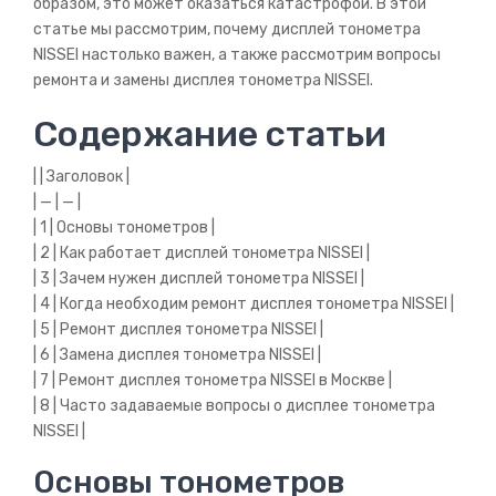
образом, это может оказаться катастрофой. В этой
статье мы рассмотрим, почему дисплей тонометра
OMRON
NISSEI настолько важен, а также рассмотрим вопросы
TENSOVAL
ремонта и замены дисплея тонометра NISSEI.
LITTLE DOCTOR
Содержание статьи
МИКРОЛЮКС
| | Заголовок |
| — | — |
CONTEC
| 1 | Основы тонометров |
| 2 | Как работает дисплей тонометра NISSEI |
PETMAP
| 3 | Зачем нужен дисплей тонометра NISSEI |
ИНФОРМАЦИЯ
| 4 | Когда необходим ремонт дисплея тонометра NISSEI |
| 5 | Ремонт дисплея тонометра NISSEI |
Диагностика
| 6 | Замена дисплея тонометра NISSEI |
| 7 | Ремонт дисплея тонометра NISSEI в Москве |
Условия
| 8 | Часто задаваемые вопросы о дисплее тонометра
Этапы ремонта
NISSEI |
Основы тонометров
Сервисная гарантия