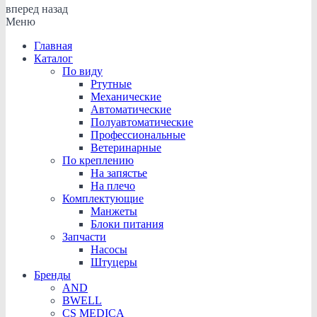
вперед
назад
Меню
Главная
Каталог
По виду
Ртутные
Механические
Автоматические
Полуавтоматические
Профессиональные
Ветеринарные
По креплению
На запястье
На плечо
Комплектующие
Манжеты
Блоки питания
Запчасти
Насосы
Штуцеры
Бренды
AND
BWELL
CS MEDICA