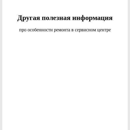
Другая полезная информация
про особенности ремонта в сервисном центре
За распространение информации и отзывов - не
соответствующих действительности, как в публичной сфере,
так и в сети "Интернет" предусмотрена юридическая
ответственность в соответствии с законодательством РФ.
Стоимость услуг на сайте носит информационный
характер и не является публичной офертой в соответствии
со ст. 437 ГК РФ.
Стоимость услуг определяется в зависимости от объема и
сложности каждого конкретного дела непосредственно в
офисе технического центра инженером или техническим
менеджером
после комплекса диагностических мер
иногда