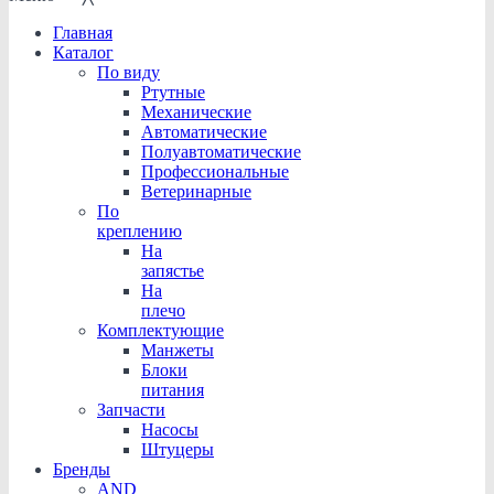
Главная
Каталог
По виду
Ртутные
Механические
Автоматические
Полуавтоматические
Профессиональные
Ветеринарные
По
креплению
На
запястье
На
плечо
Комплектующие
Манжеты
Блоки
питания
Запчасти
Насосы
Штуцеры
Бренды
AND