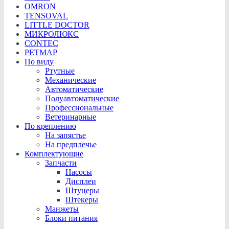
OMRON
TENSOVAL
LITTLE DOCTOR
МИКРОЛЮКС
CONTEC
PETMAP
По виду
Ртутные
Механические
Автоматические
Полуавтоматические
Профессиональные
Ветеринарные
По креплению
На запястье
На предплечье
Комплектующие
Запчасти
Насосы
Дисплеи
Штуцеры
Штекеры
Манжеты
Блоки питания